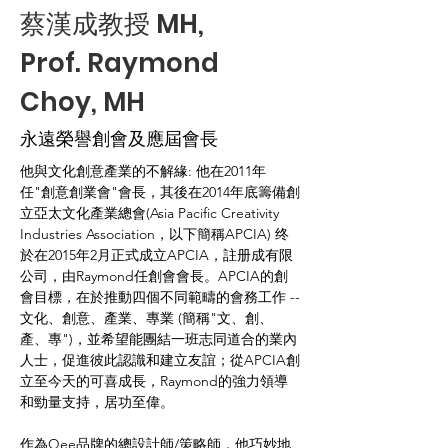
蔡漢成教授 MH,
Prof. Raymond
Choy, MH
永遠榮譽創會及應屆會長
他與文化創意產業的不解緣: 他在2011年
任"創意創業會"會長，其後在2014年底籌備創
立亞太文化產業總會(Asia Pacific Creativity 
Industries Association，以下簡稱APCIA) 终
於在2015年2月正式成立APCIA，註册成有限
公司，由Raymond任創會會長。APCIA的創
會目標，在於推動四個不同範疇的會務工作 --
文化、創意、產業、專業 (簡稱"文、創、
產、專")，並希望能團結一班志同道合的業內
人士，促進彼此認識和建立友誼；從APCIA創
立至今天的可喜成長，Raymond的強力領導
和勁量支持，居功至偉。
作為Qee品牌的總設計師/策略師，他巧妙地