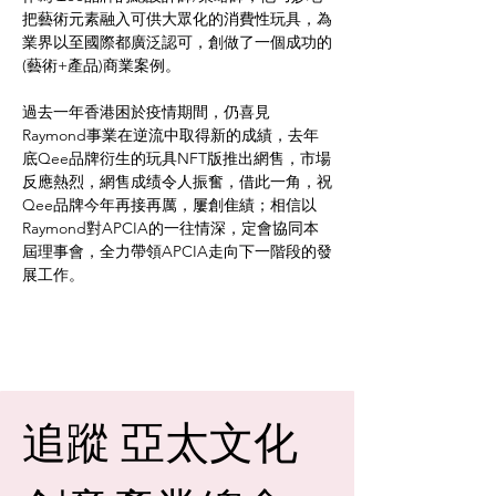
把藝術元素融入可供大眾化的消費性玩具，為
業界以至國際都廣泛認可，創做了一個成功的
(藝術+產品)商業案例。
過去一年香港困於疫情期間，仍喜見
Raymond事業在逆流中取得新的成績，去年
底Qee品牌衍生的玩具NFT版推出網售，市場
反應熱烈，網售成绩令人振奮，借此一角，祝
Qee品牌今年再接再厲，屢創隹績；相信以
Raymond對APCIA的一往情深，定會協同本
屆理事會，全力帶領APCIA走向下一階段的發
展工作。
追蹤 亞太文化