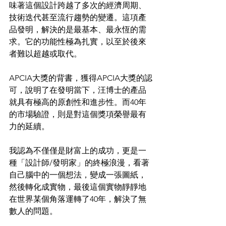
味著這個設計跨越了多次的經濟周期、
技術迭代甚至流行趨勢的變遷。這項產
品發明，解決的是最基本、最永恆的需
求。它的功能性極為扎實，以至於後來
者難以超越或取代。
APCIA大獎的背書，獲得APCIA大獎的認
可，說明了在發明當下，汪博士的產品
就具有極高的原創性和進步性。而40年
的市場驗證，則是對這個獎項榮譽最有
力的延續。
我認為不僅僅是財富上的成功，更是一
種「設計師/發明家」的終極浪漫，看著
自己腦中的一個想法，變成一張圖紙，
然後轉化成實物，最後這個實物靜靜地
在世界某個角落運轉了40年，解決了無
數人的問題。