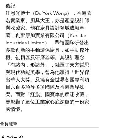
後記:
汪恩光博士（Dr. York Wong），香港著
名實業家、廚具大王，亦是產品設計師
與收藏家。他在廚具設計領域成就卓
著，創辦康加實業有限公司（Konstar 
Industries Limited），帶領團隊研發出
多款創新的手動環保廚具，如手動榨汁
機、刨切器及研磨器等。其設計理念
「有諸內，形諸外」，融匯了東方哲思
與現代功能美學，曾為他贏得「世界傑
出華人大獎」及擁有全世界各國專利項
目六百多項等多項國際及香港業界殊
榮。而對「紅旗」國賓車的痴迷收藏，
更彰顯了這位工業家心底深處的一份家
國情懷。
會長隨筆