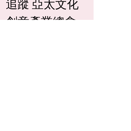
追蹤 亞太文化
創意產業總會 
APCIA
名字 First name
*
姓氏 Last name
*
電郵 EMAIL
*
Yes, subscribe me to your newsletter. 
請給我最新消息
*
送出 Send