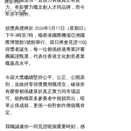
年，呢個獎項一直致力表揚真正有實
精選項目
力、有影響力嘅文創人才同品牌，而今
APCIA 大獎
年亦不例外。
頒獎典禮將於 2026年5月17日（星期日）
下午3時至7時，喺香港國際機場亞洲國
際博覽館5號館舉行。當日將會見證10位
得獎者誕生，每一位都係經過專業評審
團嚴謹甄選，代表住香港文化創意產業
嘅最高水平。
今屆大獎繼續堅持公平、公正、公開原
則，並維持零得獎費用嘅理念，確保所
有榮譽都係建基於真正實力同市場認
可。能夠喺眾多參賽者中脫穎而出，唔
單止係成就，更係一份對創作價值嘅肯
定。
我哋誠邀你一同見證呢個重要時刻，感