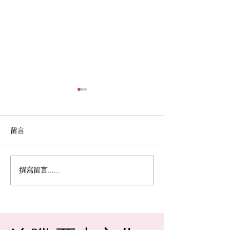
留言
撰寫留言......
<<授權實戰. 共贏策略>> 培
會長隨筆︱行船
訓課程
做事要爭先