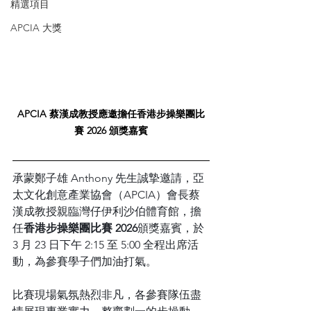
精選項目
APCIA 大獎
APCIA 蔡漢成教授應邀擔任香港步操樂團比
賽 2026 頒獎嘉賓
承蒙鄭子雄 Anthony 先生誠摯邀請，亞
太文化創意產業協會（APCIA）會長蔡
漢成教授親臨灣仔伊利沙伯體育館，擔
任
香港步操樂團比賽 2026
頒獎嘉賓，於 
3 月 23 日下午 2:15 至 5:00 全程出席活
動，為參賽學子們加油打氣。
比賽現場氣氛熱烈非凡，各參賽隊伍盡