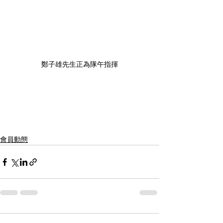
鄭子雄先生正為隊午指揮
會員動態