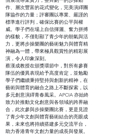
情展現專業實力，整齊劃一的步操動
作、層次豐富的花式變化，完美演繹團
隊協作的力量；評審團以專業、嚴謹的
標準進行評判，確保比賽的公平與權
威。學子們在場上自信揮灑、奮力拼搏
的樣貌，不僅彰顯了青少年的朝氣與活
力，更將步操樂團的藝術魅力與體育精
神融為一體，帶來極具觀賞性的精彩展
演，令人印象深刻。
蔡漢成教授在頒獎環節中，對所有參賽
隊伍的優異表現給予高度肯定，並勉勵
學子們繼續秉持堅持與創新的精神，在
藝術與體育的融合之路上不斷探索，以
多元創意演繹青春風采。APCIA 亦始終
致力於推動文化創意與各領域的跨界融
合，此次參與步操樂團比賽，更是見證
了青少年文創與體育藝術結合的亮眼成
果，未來也將持續搭建多元交流平台，
助力香港青年文創力量的成長與發展。