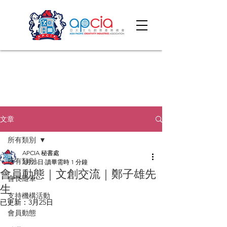
文章
所有類別
APCIA 秘書處
所有類別
3月25日
讀畢需時 1 分鐘
會員動態｜文創交流｜鄭子雄先
會長隨筆
生
支持機構活動
已更新：
3月25日
會員動態