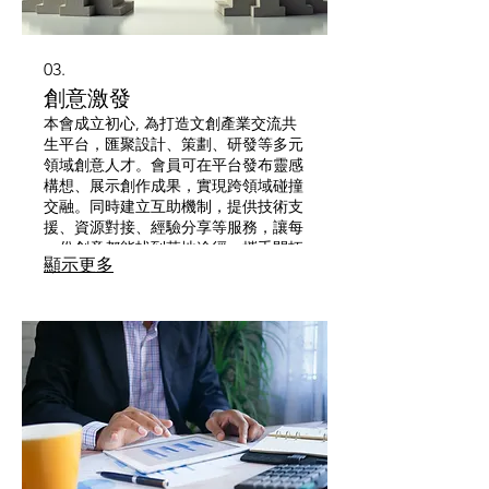
03.
創意激發
本會成立初心, 為打造文創產業交流共
生平台，匯聚設計、策劃、研發等多元
領域創意人才。會員可在平台發布靈感
構想、展示創作成果，實現跨領域碰撞
交融。同時建立互助機制，提供技術支
援、資源對接、經驗分享等服務，讓每
一份創意都能找到落地途徑，攜手開拓
顯示更多
文創產業新可能。