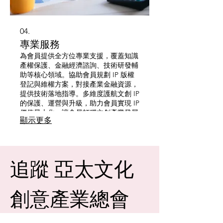
04.
專業服務
為會員提供全方位專業支援，覆蓋知識
產權保護、金融經濟諮詢、技術研發輔
助等核心領域。協助會員規劃 IP 版權
登記與維權方案，對接產業金融資源，
提供技術落地指導。多維度護航文創 IP
的保護、運營與升級，助力會員實現 IP
價值最大化，讓會員打穩文創產業發展
顯示更多
根基。
追蹤 亞太文化
創意產業總會 