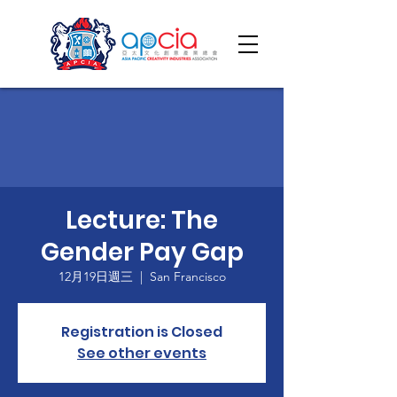
Lecture: The
Gender Pay Gap
12月19日週三
  |  
San Francisco
Registration is Closed
See other events