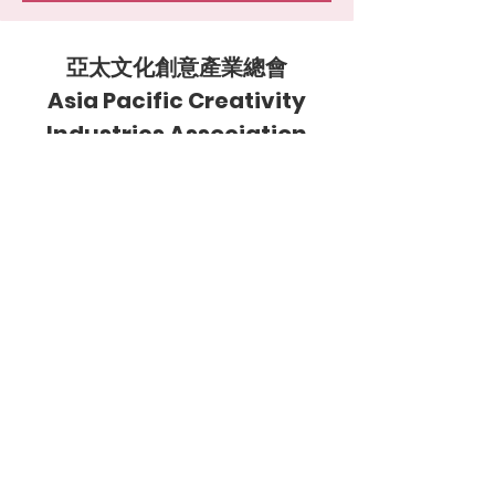
亞太文化創意產業總會
Asia Pacific Creativity
Industries Association
聯絡地址:
香港九龍尖沙咀加連威老道 2-6 號愛
賓商業大廈 601 室
Rm 601, Albion Plazza,
2-6 Granville Rd,
Tsim Sha Tsui,
Kowloon, Hong Kong
email:
sec@apciahk.com
秘書處Whatsapp: (852) 6951 4851